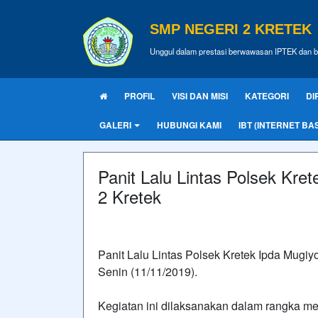
SMP NEGERI 2 KRETEK
Unggul dalam prestasi berwawasan IPTEK dan b
PROFIL
VISI DAN MISI
KATEGORI
DI
GALERI
HUBUNGI KAMI
IBT (INTERNET BA
Panit Lalu Lintas Polsek Kr
2 Kretek
Panit Lalu Lintas Polsek Kretek Ipda Mugi
Senin (11/11/2019).
Kegiatan ini dilaksanakan dalam rangka 