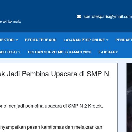
sperotekparis@ymail.com
erakhlak mulia
REKTORI
BERITA TERBARU
LAYANAN PTSP ONLINE
PENDAFT
SED TEST)
TES DAN SURVEI MPLS RAMAH 2026
E-LIBRARY
etek Jadi Pembina Upacara di SMP N
yono menjadi pembina upacara di SMP N 2 Kretek,
menyampaikan pesan kamtibmas dan melaksankan