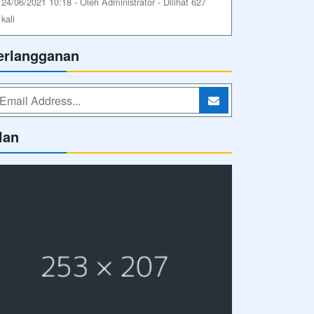
24/06/2021 10:18 - Oleh Administrator - Dilihat 627
kali
erlangganan
lan