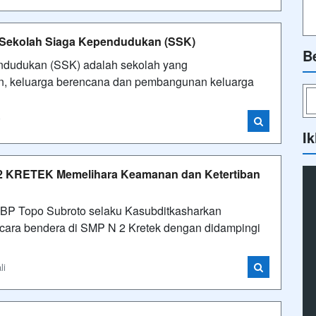
i Sekolah Siaga Kependudukan (SSK)
B
ndudukan (SSK) adalah sekolah yang
n, keluarga berencana dan pembangunan keluarga
i
Ik
 2 KRETEK Memelihara Keamanan dan Ketertiban
KBP Topo Subroto selaku Kasubditkasharkan
acara bendera di SMP N 2 Kretek dengan didampingi
li