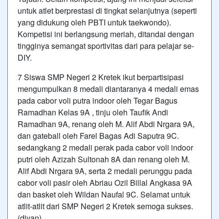
untuk atlet berprestasi di tingkat selanjutnya (seperti
yang didukung oleh PBTI untuk taekwondo).
Kompetisi ini berlangsung meriah, ditandai dengan
tingginya semangat sportivitas dari para pelajar se-
DIY.
7 Siswa SMP Negeri 2 Kretek ikut berpartisipasi
mengumpulkan 8 medali diantaranya 4 medali emas
pada cabor voli putra indoor oleh Tegar Bagus
Ramadhan Kelas 9A , tinju oleh Taufik Andi
Ramadhan 9A, renang oleh M. Alif Abdi Nrgara 9A,
dan gateball oleh Farel Bagas Adi Saputra 9C.
sedangkang 2 medali perak pada cabor voli indoor
putri oleh Azizah Sultonah 8A dan renang oleh M.
Alif Abdi Nrgara 9A, serta 2 medali perunggu pada
cabor voli pasir oleh Abriau Ozil Billal Angkasa 9A
dan basket oleh Wildan Naufal 9C. Selamat untuk
atlit-atlit dari SMP Negeri 2 Kretek semoga sukses.
(diyan)